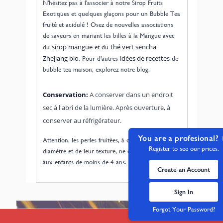
N'hésitez pas à l'associer à notre Sirop Fruits
Exotiques et quelques glaçons pour un Bubble Tea
fruité et acidulé ! Osez de nouvelles associations
de saveurs en mariant les billes à la Mangue avec
sirop mangue
thé vert sencha
du
et du
Zhejiang bio
idées de recettes
. Pour d'autres
de
bubble tea maison, explorez notre blog.
Conservation:
A conserver dans un endroit
sec à l'abri de la lumière. Après ouverture, à
conserver au réfrigérateur.
You are a profesional?
Attention, les perles fruitées, à cause de leur
Register to see our prices.
diamètre et de leur texture, ne conviennent pas
aux enfants de moins de 4 ans.
Create an Account
Sign In
Forgot Your Password?