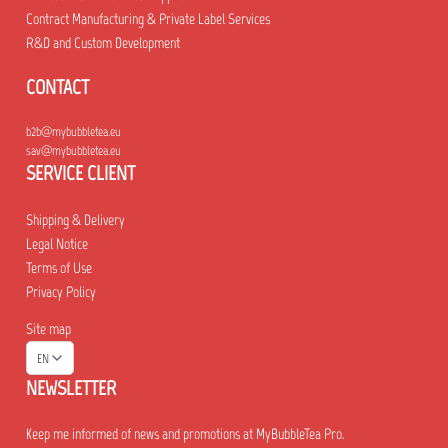
Contract Manufacturing & Private Label Services
R&D and Custom Development
CONTACT
b2b@mybubbletea.eu
sav@mybubbletea.eu
SERVICE CLIENT
Shipping & Delivery
Legal Notice
Terms of Use
Privacy Policy
Site map
EN
NEWSLETTER
Keep me informed of news and promotions at MyBubbleTea Pro.