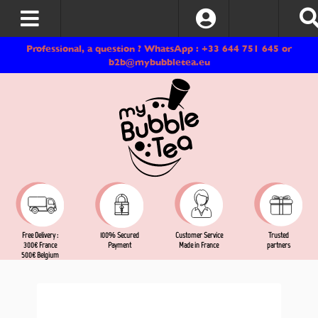
Log In
Professional, a question ? WhatsApp : +33 644 751 645 or
b2b@mybubbletea.eu
Free Delivery :
Customer Service
Trusted
100% Secured
300€ France
Made in France
partners
Payment
500€ Belgium