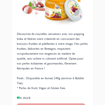
Mix 4 Saveurs Perles fruitées Bubble Tea -
Made in France
Perles de Fruit Mangue, Pina Colada, Litchi et Fruits de
la Passion.
Découvrez de nouvelles sensations avec nos popping
boba et libérez votre créativité en concoctant des
boissons fruitées et pétillantes à votre image. Nos perles
fruitées, élaborées en Bretagne, respectent
scrupuleusement nos exigences en matière de
qualité,
sans arôme ni colorant artificiel
. Optez pour
nos perles éclatantes et gourmandes, fièrement
fabriquées en France !
Poids : Disponible en format 240g (environ 6 Bubble
Tea).
* Perles de fruits Vegan et Gluten free.
In stock